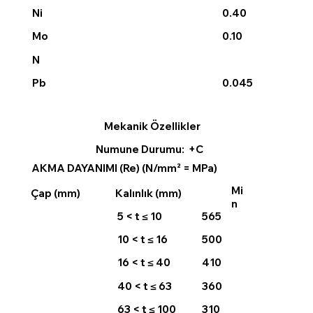
Ni
0.40
0.10
Mo
N
0.045
Pb
Mekanik Özellikler
Numune Durumu: +C
AKMA DAYANIMI (Re) (N/mm² = MPa)
Mi
Çap (mm)
Kalınlık (mm)
n
5 < t ≤ 10
565
10 < t ≤ 16
500
16 < t ≤ 40
410
40 < t ≤ 63
360
63 < t ≤ 100
310