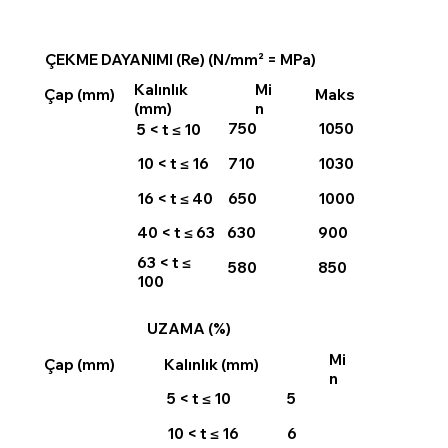
ÇEKME DAYANIMI (Re) (N/mm² = MPa)
Kalınlık
Mi
Maks
Çap (mm)
(mm)
n
750
1050
5 < t ≤ 10
710
1030
10 < t ≤ 16
650
1000
16 < t ≤ 40
630
900
40 < t ≤ 63
63 < t ≤
580
850
100
UZAMA (%)
Mi
Çap (mm)
Kalınlık (mm)
n
5 < t ≤ 10
5
10 < t ≤ 16
6