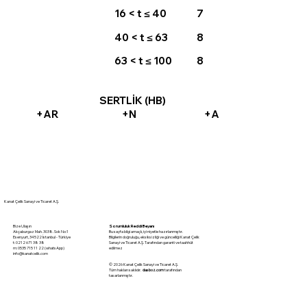
16 < t ≤ 40
7
40 < t ≤ 63
8
63 < t ≤ 100
8
SERTLİK (HB)
+AR
+N
+A
Kanat Çelik Sanayi ve Ticaret A.Ş.
Sorumluluk Reddi Beyanı
Bize Ulaşın
Bu sayfa bilgi amaçlı, iyi niyetle hazırlanmıştır.
Akçaburgaz Mah. 3038. Sok No:1
Bilgilerin doğruluğu, eksiksizliği ve güncelliği Kanat Çelik
Esenyurt, 34522 İstanbul - Türkiye
Sanayi ve Ticaret A.Ş. Tarafından garanti ve taahhüt
t: 0212 671 38 38
edilmez
m: 0535 715 11 22 (whatsApp)
info@kanatcelik.com
© 2026 Kanat Çelik Sanayi ve Ticaret A.Ş.
Tüm hakları saklıdır.
dasboz.com
tarafından
tasarlanmıştır.