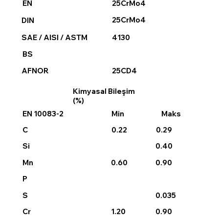
25CrMo4
EN
25CrMo4
DIN
4130
SAE / AISI / ASTM
BS
25CD4
AFNOR
Kimyasal Bileşim
(%)
EN 10083-2
Min
Maks
0.22
0.29
C
0.40
Si
0.60
0.90
Mn
P
0.035
S
1.20
0.90
Cr