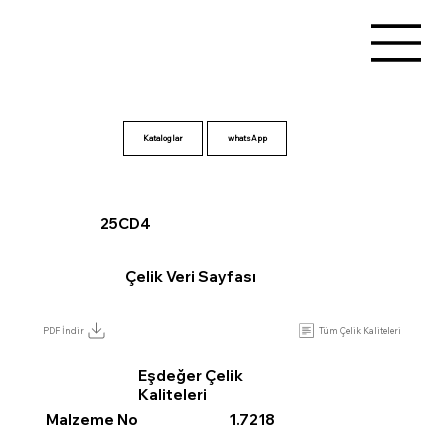
Kataloglar
25CD4
Çelik Veri Sayfası
Tüm Çelik Kaliteleri
PDF İndir
Eşdeğer Çelik
Kaliteleri
Malzeme No
1.7218