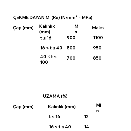
ÇEKME DAYANIMI (Re) (N/mm² = MPa)
Kalınlık
Mi
Maks
Çap (mm)
(mm)
n
900
1100
t ≤ 16
800
950
16 < t ≤ 40
40 < t ≤
700
850
100
UZAMA (%)
Mi
Çap (mm)
Kalınlık (mm)
n
t ≤ 16
12
16 < t ≤ 40
14