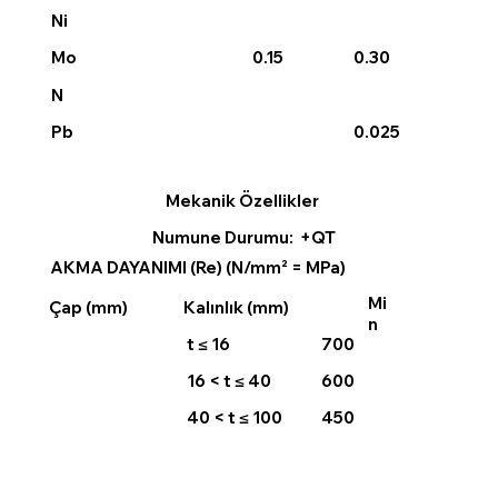
Ni
0.15
0.30
Mo
N
0.025
Pb
Mekanik Özellikler
Numune Durumu: +QT
AKMA DAYANIMI (Re) (N/mm² = MPa)
Mi
Çap (mm)
Kalınlık (mm)
n
t ≤ 16
700
16 < t ≤ 40
600
40 < t ≤ 100
450