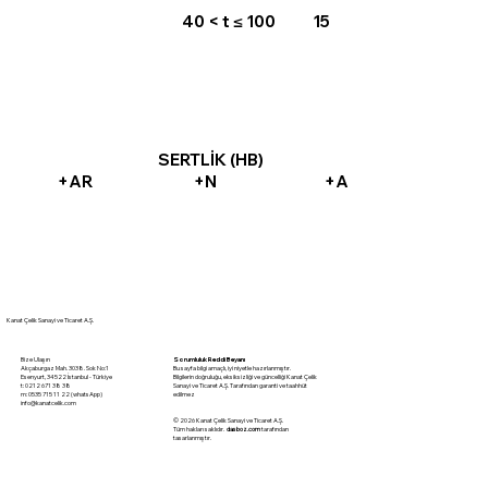
40 < t ≤ 100
15
SERTLİK (HB)
+AR
+N
+A
Kanat Çelik Sanayi ve Ticaret A.Ş.
Sorumluluk Reddi Beyanı
Bize Ulaşın
Bu sayfa bilgi amaçlı, iyi niyetle hazırlanmıştır.
Akçaburgaz Mah. 3038. Sok No:1
Bilgilerin doğruluğu, eksiksizliği ve güncelliği Kanat Çelik
Esenyurt, 34522 İstanbul - Türkiye
Sanayi ve Ticaret A.Ş. Tarafından garanti ve taahhüt
t: 0212 671 38 38
edilmez
m: 0535 715 11 22 (whatsApp)
info@kanatcelik.com
© 2026 Kanat Çelik Sanayi ve Ticaret A.Ş.
Tüm hakları saklıdır.
dasboz.com
tarafından
tasarlanmıştır.