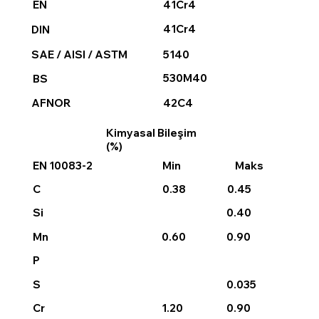
41Cr4
EN
41Cr4
DIN
5140
SAE / AISI / ASTM
530M40
BS
42C4
AFNOR
Kimyasal Bileşim
(%)
EN 10083-2
Min
Maks
0.38
0.45
C
0.40
Si
0.60
0.90
Mn
P
0.035
S
1.20
0.90
Cr