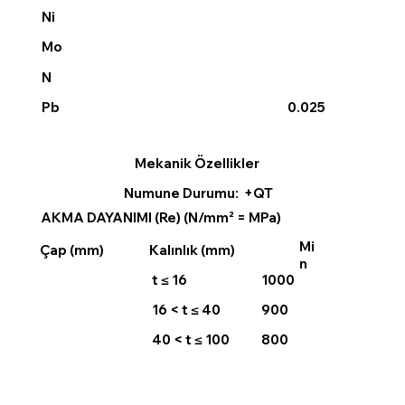
Ni
Mo
N
0.025
Pb
Mekanik Özellikler
Numune Durumu: +QT
AKMA DAYANIMI (Re) (N/mm² = MPa)
Mi
Çap (mm)
Kalınlık (mm)
n
t ≤ 16
1000
16 < t ≤ 40
900
40 < t ≤ 100
800