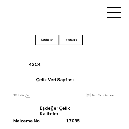
Kataloglar
42C4
Çelik Veri Sayfası
Tüm Çelik Kaliteleri
PDF İndir
Eşdeğer Çelik
Kaliteleri
Malzeme No
1.7035