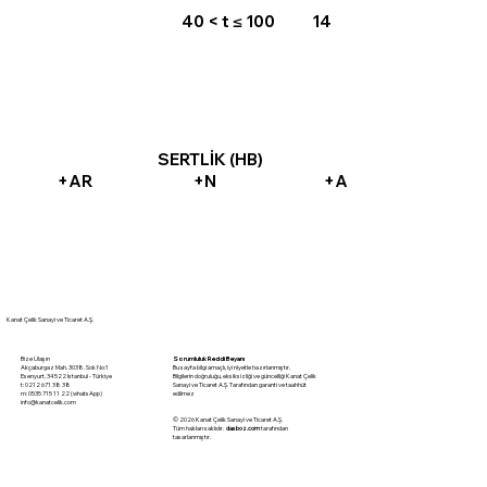
40 < t ≤ 100
14
SERTLİK (HB)
+AR
+N
+A
Kanat Çelik Sanayi ve Ticaret A.Ş.
Sorumluluk Reddi Beyanı
Bize Ulaşın
Bu sayfa bilgi amaçlı, iyi niyetle hazırlanmıştır.
Akçaburgaz Mah. 3038. Sok No:1
Bilgilerin doğruluğu, eksiksizliği ve güncelliği Kanat Çelik
Esenyurt, 34522 İstanbul - Türkiye
Sanayi ve Ticaret A.Ş. Tarafından garanti ve taahhüt
t: 0212 671 38 38
edilmez
m: 0535 715 11 22 (whatsApp)
info@kanatcelik.com
© 2026 Kanat Çelik Sanayi ve Ticaret A.Ş.
Tüm hakları saklıdır.
dasboz.com
tarafından
tasarlanmıştır.