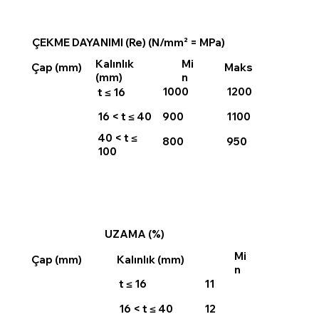
ÇEKME DAYANIMI (Re) (N/mm² = MPa)
Kalınlık
Mi
Maks
Çap (mm)
(mm)
n
1000
1200
t ≤ 16
900
1100
16 < t ≤ 40
40 < t ≤
800
950
100
UZAMA (%)
Mi
Çap (mm)
Kalınlık (mm)
n
t ≤ 16
11
16 < t ≤ 40
12