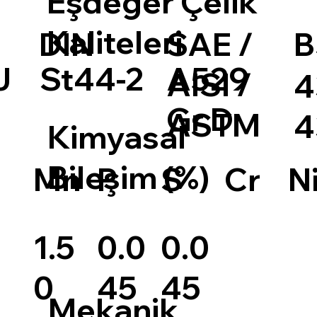
Eşdeğer Çelik
Kaliteleri
DIN
SAE /
B
J
St44-2
A529
AISI /
4
Gr D
ASTM
4
Kimyasal
Bileşim (%)
S
Cr
N
Mn
P
0.0
1.5
0.0
45
0
45
Mekanik