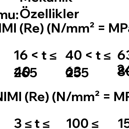
Özellikler
mu:
I (Re) (N/mm² = MP
16 < t ≤
40 < t ≤
63
2
40
63
8
265
255
MI (Re) (N/mm² = M
3 ≤ t ≤
100 ≤
1