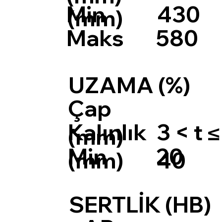
Min
430
(mm)
Maks
580
UZAMA (%)
Çap
Kalınlık
3 < t ≤
(mm)
Min
20
(mm)
40
SERTLİK (HB)