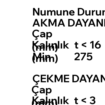
Numune Duru
AKMA DAYANIM
Çap
Kalınlık
t < 16
(mm)
Min
275
(mm)
ÇEKME DAYANI
Çap
Kalınlık
t < 3
(mm)