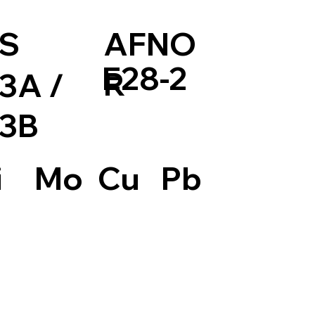
S
AFNO
E28-2
R
3A /
3B
Pb
i
Mo
Cu