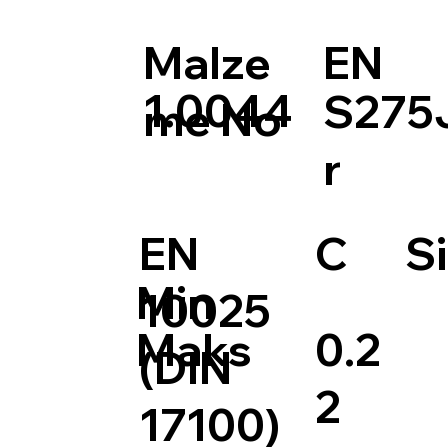
Malze
EN
1.0044
S275
me No
r
EN
C
Si
Min
10025
0.2
Maks
(DIN
2
17100)