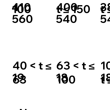
410
400
3
100
t ≤ 150
t
560
540
5
40 < t ≤
63 < t ≤
1
19
18
1
63
100
t