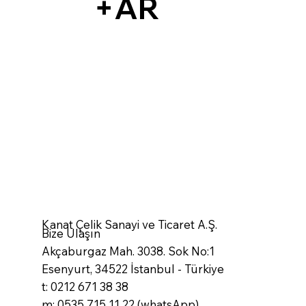
+AR
Kanat Çelik Sanayi ve Ticaret A.Ş.
Bize Ulaşın
Akçaburgaz Mah. 3038. Sok No:1
Esenyurt, 34522 İstanbul - Türkiye
t: 0212 671 38 38
m: 0535 715 11 22 (whatsApp)