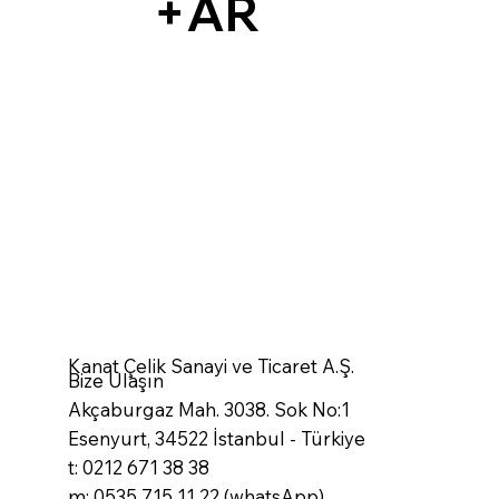
+AR
Kanat Çelik Sanayi ve Ticaret A.Ş.
Bize Ulaşın
Akçaburgaz Mah. 3038. Sok No:1
Esenyurt, 34522 İstanbul - Türkiye
t: 0212 671 38 38
m: 0535 715 11 22 (whatsApp)