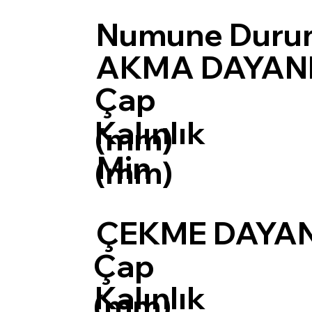
Numune Duru
AKMA DAYANIM
Çap
Kalınlık
(mm)
Min
(mm)
ÇEKME DAYANI
Çap
Kalınlık
(mm)