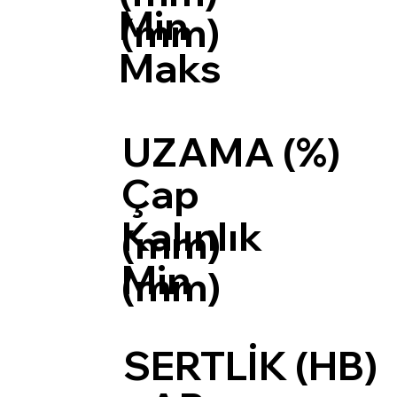
Min
(mm)
Maks
UZAMA (%)
Çap
Kalınlık
(mm)
Min
(mm)
SERTLİK (HB)