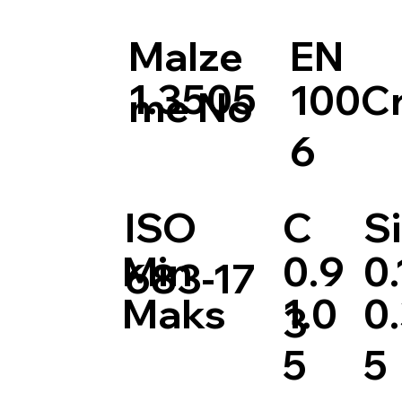
Malze
EN
1.3505
100C
me No
6
ISO
C
Si
0.9
0.
Min
683-17
1.0
0
Maks
3
5
5