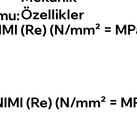
Özellikler
mu:
I (Re) (N/mm² = MP
MI (Re) (N/mm² = M