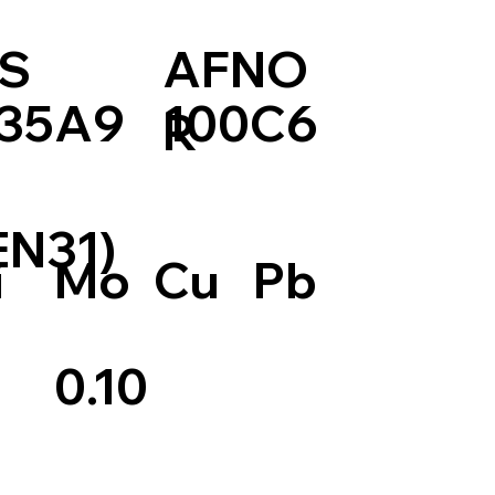
S
AFNO
35A9
100C6
R
EN31)
Pb
i
Mo
Cu
0.10