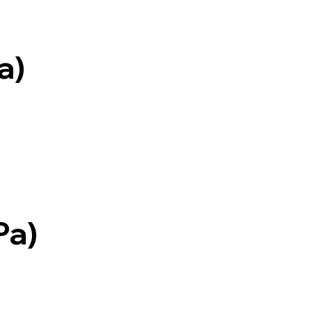
a)
Pa)