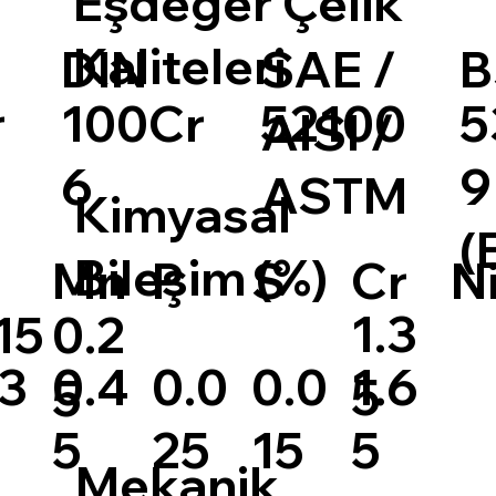
Eşdeğer Çelik
Kaliteleri
DIN
SAE /
B
r
100Cr
52100
5
AISI /
6
9
ASTM
Kimyasal
(
Bileşim (%)
S
Cr
N
Mn
P
1.3
15
0.2
0.0
1.6
.3
0.4
0.0
5
5
15
5
5
25
Mekanik