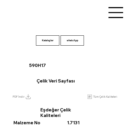
Kataloglar
590H17
Çelik Veri Sayfası
Tüm Çelik Kaliteleri
PDF İndir
Eşdeğer Çelik
Kaliteleri
Malzeme No
1.7131