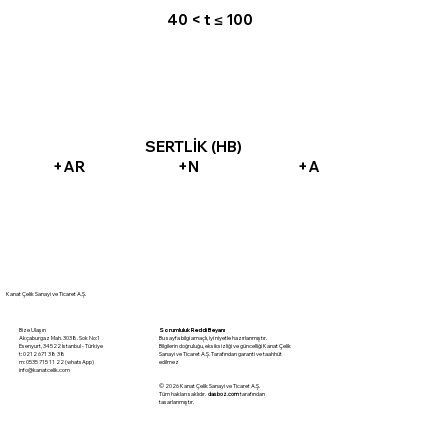
40 < t ≤ 100
SERTLİK (HB)
+AR
+N
+A
Kanat Çelik Sanayi ve Ticaret A.Ş.
Sorumluluk Reddi Beyanı
Bize Ulaşın
Bu sayfa bilgi amaçlı, iyi niyetle hazırlanmıştır.
Akçaburgaz Mah. 3038. Sok No:1
Bilgilerin doğruluğu, eksiksizliği ve güncelliği Kanat Çelik
Esenyurt, 34522 İstanbul - Türkiye
Sanayi ve Ticaret A.Ş. Tarafından garanti ve taahhüt
t: 0212 671 38 38
edilmez
m: 0535 715 11 22 (whatsApp)
info@kanatcelik.com
© 2026 Kanat Çelik Sanayi ve Ticaret A.Ş.
Tüm hakları saklıdır.
dasboz.com
tarafından
tasarlanmıştır.