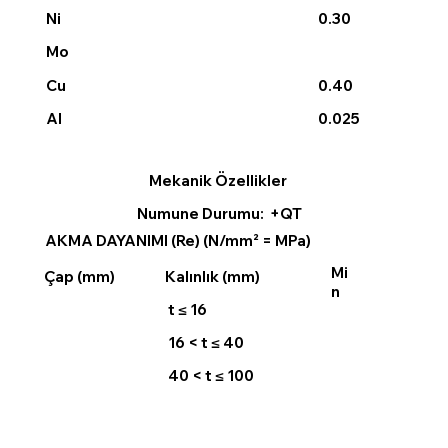
Ni
0.30
Mo
0.40
Cu
0.025
Al
Mekanik Özellikler
Numune Durumu: +QT
AKMA DAYANIMI (Re) (N/mm² = MPa)
Mi
Çap (mm)
Kalınlık (mm)
n
t ≤ 16
16 < t ≤ 40
40 < t ≤ 100