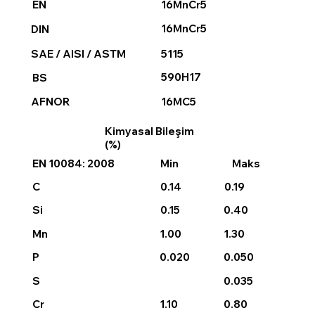
16MnCr5
EN
16MnCr5
DIN
5115
SAE / AISI / ASTM
590H17
BS
16MC5
AFNOR
Kimyasal Bileşim
(%)
EN 10084: 2008
Min
Maks
0.14
0.19
C
0.15
0.40
Si
1.00
1.30
Mn
0.020
P
0.050
0.035
S
1.10
0.80
Cr