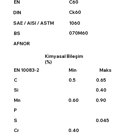
C60
EN
Ck60
DIN
1060
SAE / AISI / ASTM
070M60
BS
AFNOR
Kimyasal Bileşim
(%)
EN 10083-2
Min
Maks
0.5
0.65
C
0.40
Si
0.60
0.90
Mn
P
0.045
S
0.40
Cr