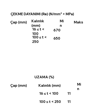
ÇEKME DAYANIMI (Re) (N/mm² = MPa)
Kalınlık
Mi
Maks
Çap (mm)
(mm)
n
16 ≤ t <
670
100
100 ≤ t <
650
250
UZAMA (%)
Mi
Çap (mm)
Kalınlık (mm)
n
16 ≤ t < 100
11
100 ≤ t < 250
11