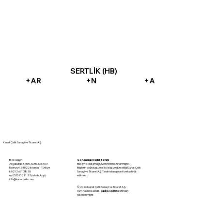
SERTLİK (HB)
+AR
+N
+A
Kanat Çelik Sanayi ve Ticaret A.Ş.
Sorumluluk Reddi Beyanı
Bize Ulaşın
Bu sayfa bilgi amaçlı, iyi niyetle hazırlanmıştır.
Akçaburgaz Mah. 3038. Sok No:1
Bilgilerin doğruluğu, eksiksizliği ve güncelliği Kanat Çelik
Esenyurt, 34522 İstanbul - Türkiye
Sanayi ve Ticaret A.Ş. Tarafından garanti ve taahhüt
t: 0212 671 38 38
edilmez
m: 0535 715 11 22 (whatsApp)
info@kanatcelik.com
© 2026 Kanat Çelik Sanayi ve Ticaret A.Ş.
Tüm hakları saklıdır.
dasboz.com
tarafından
tasarlanmıştır.