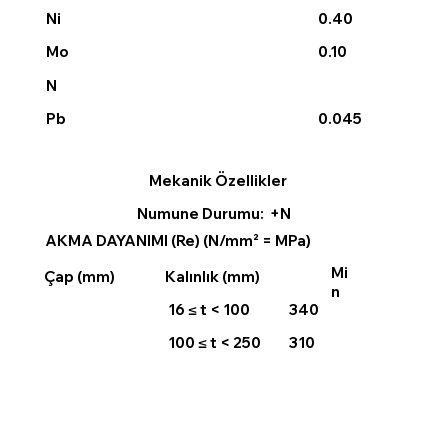
Ni
0.40
0.10
Mo
N
0.045
Pb
Mekanik Özellikler
Numune Durumu: +N
AKMA DAYANIMI (Re) (N/mm² = MPa)
Mi
Çap (mm)
Kalınlık (mm)
n
16 ≤ t < 100
340
100 ≤ t < 250
310