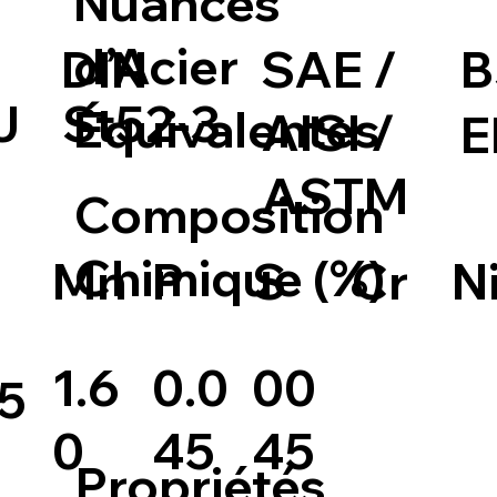
Nuances
d’Acier
DIN
SAE /
B
J
St52-3
Équivalentes
AISI /
E
ASTM
Composition
Chimique (%)
S
Cr
N
Mn
P
00
1.6
0.0
.5
45
0
45
Propriétés