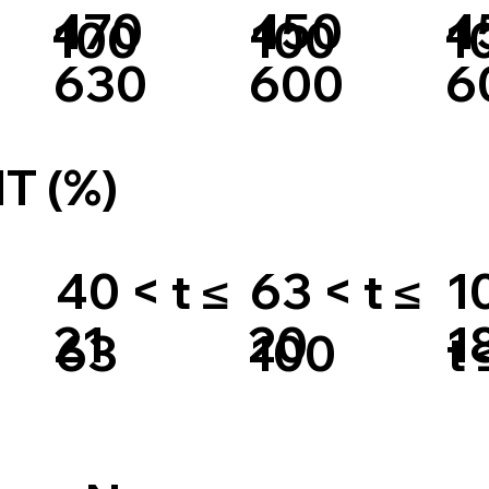
470
450
4
100
100
1
630
600
6
 (%)
40 < t ≤
63 < t ≤
1
21
20
1
63
100
t