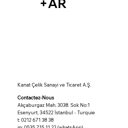
+AR
Kanat Çelik Sanayi ve Ticaret A.Ş.
Contactez-Nous
Akçaburgaz Mah. 3038. Sok No:1
Esenyurt, 34522 İstanbul - Turquie
t: 0212 671 38 38
m: 0535 715 11 22 (whatsApp)