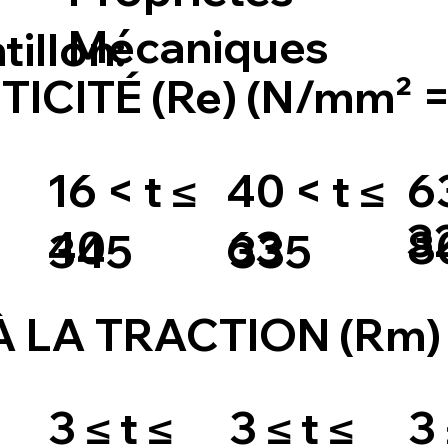
Mécaniques
tillon:
TICITÉ (Re) (N/mm² 
16 < t ≤
40 < t ≤
63
3
40
63
8
345
335
 LA TRACTION (Rm)
3 ≤ t ≤
3 ≤ t ≤
3 