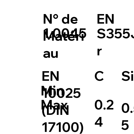
N° de
EN
1.0045
S355
Matéri
r
au
EN
C
Si
Min
10025
0.2
Max
0
(DIN
4
5
17100)