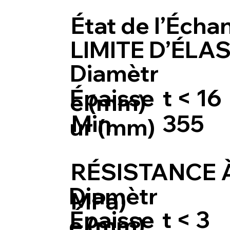
État de l’Échan
LIMITE D’ÉLAS
Diamètr
Épaisse
t < 16
e (mm)
Min
355
ur (mm)
RÉSISTANCE À
Diamètr
MPa)
Épaisse
t < 3
e (mm)