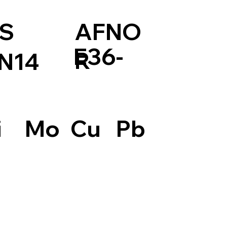
S
AFNO
E36-
R
N14
Pb
i
Mo
Cu