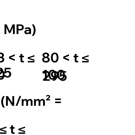
= MPa)
80 < t ≤
 < t ≤
25
100
0
295
 (N/mm² =
≤ t ≤