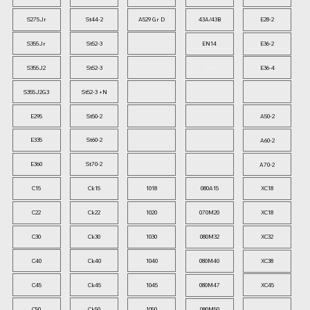
S275Jr
St44-2
A529 Gr D
43A/43B
E28-2
S355Jr
St52-3
EN14
E36-2
S355J2
St52-3
D50
E36-4
S355J2G3
St52-3 +N
E295
St50-2
A50-2
E335
St60-2
A60-2
E360
St70-2
A70-2
C15
Ck15
1018
XC18
080A15
C22
Ck22
1020
XC18
070M20
C30
Ck30
1030
XC32
080M32
C40
Ck40
1040
XC38
080M40
C45
Ck45
1045
XC45
080M47
C50
Ck50
1050
080M50