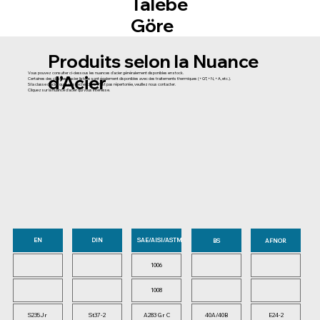
Talebe
Göre
Produits selon la Nuance
Vous pouvez consulter ci-dessous les nuances d’acier généralement disponibles en stock.
d’Acier
Certaines des classes d’acier listées sont également disponibles avec des traitements thermiques (+QT, +N, +A, etc.).
Si la classe d’acier que vous recherchez n’est pas répertoriée, veuillez nous contacter.
Cliquez sur la nuance d’acier qui vous intéresse.
EN
DIN
SAE/AISI/ASTM
AFNOR
1006
1008
S235Jr
St37-2
A283 Gr C
40A/40B
E24-2