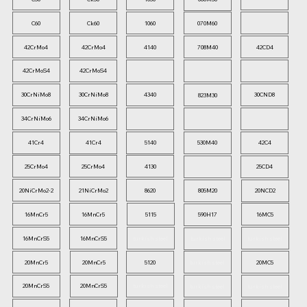
C60
Ck60
1060
070M60
42CrMo4
42CrMo4
4140
42CD4
708M40
42CrMoS4
42CrMoS4
30CrNiMo8
30CrNiMo8
4340
30CND8
823M30
34CrNiMo6
34CrNiMo6
41Cr4
41Cr4
5140
42C4
530M40
25CrMo4
25CrMo4
4130
25CD4
20NiCrMo2-2
21NiCrMo2
8620
20NCD2
805M20
16MnCr5
16MnCr5
5115
16MC5
590H17
16MnCrS5
16MnCrS5
turkish steel
turkish steel
turkish steel
20MnCr5
20MnCr5
5120
20MC5
turkish steel
20MnCrS5
20MnCrS5
turkish steel
turkish steel
turkish steel