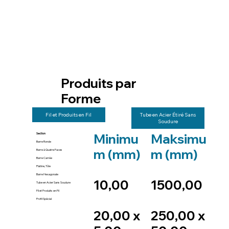
Produits selon les
Şekillerine Göre
Produits selon la
Techniques de
Ürünler
Nuance d’Acier
Fabrication
Produits par
Forme
Fil et Produits en Fil
Tube en Acier Étiré Sans
Soudure
Minimu
Maksimu
Section
Barre Ronde
m (mm)
m (mm)
Barre à Quatre Faces
Barre Carrée
Platine, Tôle
Barre Hexagonale
10,00
1500,00
Tube en Acier Sans Soudure
Fil et Produits en Fil
Profil Spécial
20,00 x
250,00 x