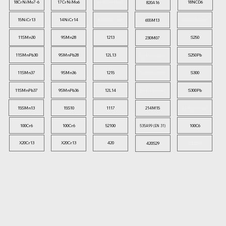
18CrNiMo7-6
17CrNiMo6
turkish steel
18NCD6
820A16
15NiCr13
14NiCr14
turkish steel
turkish steel
655M13
11SMn30
9SMn28
1213
S250
230M07
11SMnPb30
9SMnPb28
12L13
S250Pb
turkish steel
11SMn37
9SMn36
1215
S300
turkish steel
11SMnPb37
9SMnPb36
12L14
S300Pb
turkish steel
15SMn13
15S10
1117
turkish steel
214M15
100Cr6
100Cr6
52100
100C6
535A99 (EN 31)
X20Cr13
X20Cr13
420
420S29
420S29