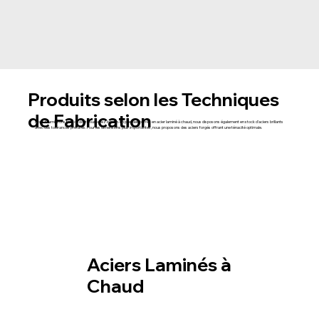
Produits selon les Techniques
de Fabrication
Nous fournissons tout ce dont vous avez besoin. En plus des barres en acier laminé à chaud, nous disposons également en stock d’aciers brillants
avec des tolérances précises. Pour les dimensions plus importantes, nous proposons des aciers forgés offrant une ténacité optimale.
Aciers Laminés à
Aciers Forgés
Aciers Brillants
Chaud
Aciers Laminés à
Chaud