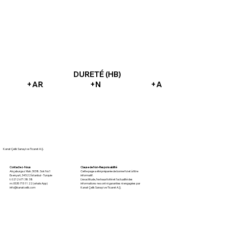
DURETÉ (HB)
+AR
+N
+A
Kanat Çelik Sanayi ve Ticaret A.Ş.
Clause de Non-Responsabilité
Contactez-Nous
Cette page a été préparée de bonne foi et à titre
Akçaburgaz Mah. 3038. Sok No:1
informatif.
Esenyurt, 34522 İstanbul - Turquie
L’exactitude, l’exhaustivité et l’actualité des
t: 0212 671 38 38
informations ne sont ni garanties ni engagées par
m: 0535 715 11 22 (whatsApp)
Kanat Çelik Sanayi ve Ticaret A.Ş.
info@kanatcelik.com