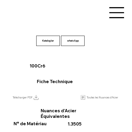
Kataloglar
100Cr6
Fiche Technique
Toutes les Nuances d’Acier
Télécharger PDF
Nuances d’Acier
Équivalentes
N° de Matériau
1.3505