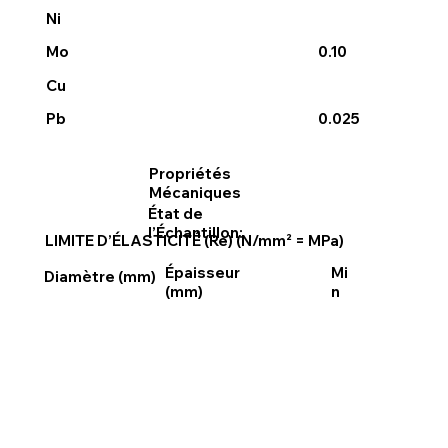
Ni
Mo
0.10
Cu
Pb
0.025
Propriétés
Mécaniques
État de
l’Échantillon:
LIMITE D’ÉLASTICITÉ (Re) (N/mm² = MPa)
Épaisseur
Mi
Diamètre (mm)
(mm)
n